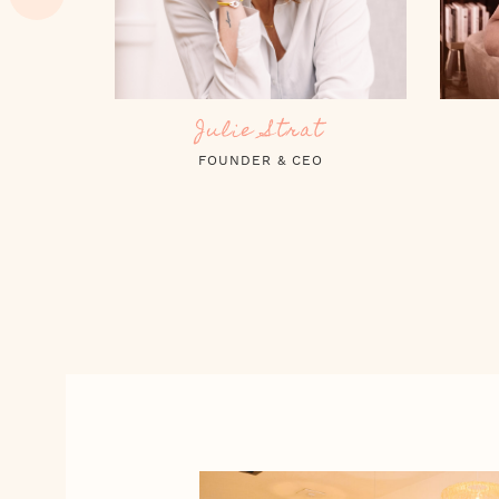
Lino Ofalsa
MÉNAGE & ENTRETIEN
RES