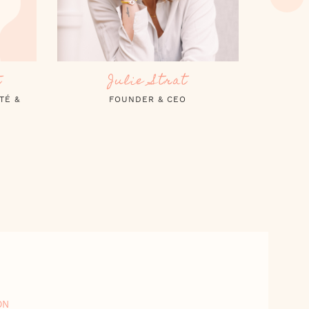
Lino Ofalsa
Pa
MÉNAGE & ENTRETIEN
RESPO
ON