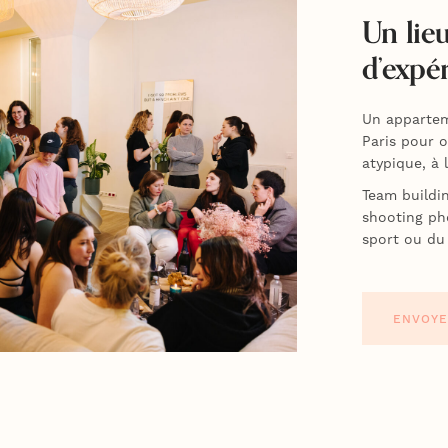
Un lie
d’expé
Un appartem
Paris pour 
atypique, à
Team buildi
shooting pho
sport ou du
ENVOYE