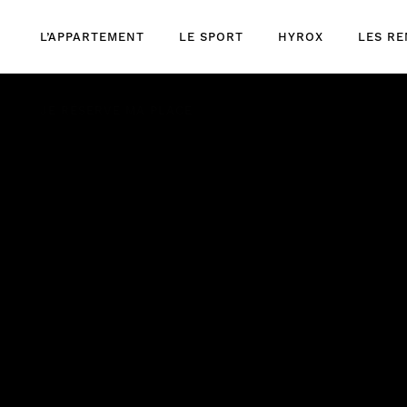
Skip
to
L’APPARTEMENT
LE SPORT
HYROX
LES R
content
JE RÉSERVE MA PLACE